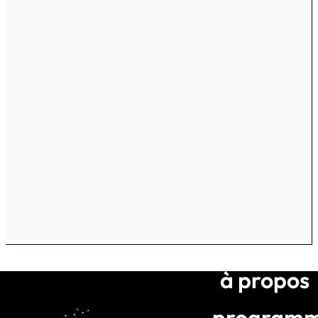
à propos
program