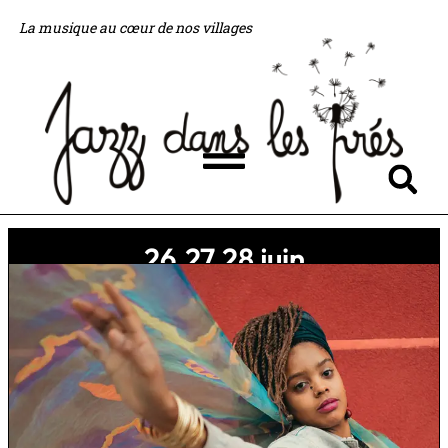
Aller
La musique au cœur de nos villages
au
contenu
Flyout
Menu
26.27.28 juin