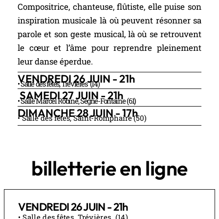
Compositrice, chanteuse, flûtiste, elle puise son
inspiration musicale là où peuvent résonner sa
parole et son geste musical, là où se retrouvent
le cœur et l’âme pour reprendre pleinement
leur danse éperdue.
VENDREDI 26 JUIN - 21h
• Salle des fêtes, Trévières (14)
SAMEDI 27 JUIN - 21h
• Salle Marcel Robine, Ségrie-Fontaine (61)
DIMANCHE 28 JUIN - 17h
• Salle des fêtes, Saint-Romphaire (50)
billetterie en ligne
VENDREDI 26 JUIN - 21h
• Salle des fêtes, Trévières (14)