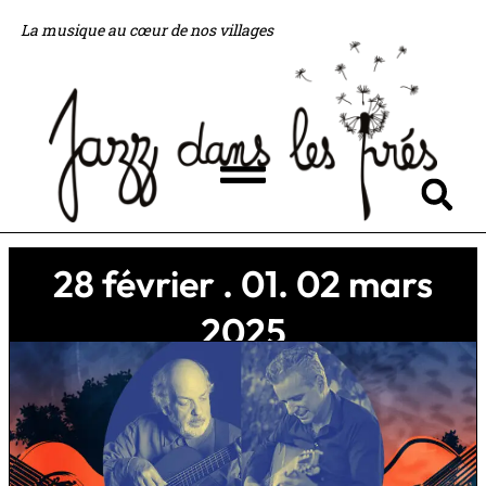
Aller
La musique au cœur de nos villages
au
contenu
Flyout
Menu
28 février . 01. 02 mars
2025